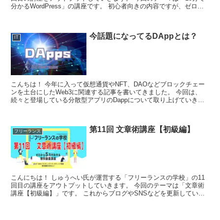
分かるWordPress」の講座です。 初心者向きの内容ですが、ゼロか
らブログを構築する方法に...
今話題になってるDAppとは？
IT
こんちは！ 今年に入って仮想通貨やNFT、DAOなどブロックチェー
ンを土台にしたWeb3に関連する記事を書いてきました。 今回は、
続々と登場している分散型アプリのDappについて取り上げていきま
す。 DAppとは DAppと...
第11回 文章術講座【初級編】
フリーランス
こんにちは！ しゅうへい氏が運営する「フリーランスの学校」の11
回目の講座をアウトプットしていきます。 今回のテーマは「文章術
講座【初級編】」です。 これからブログやSNSなどを更新していく
方向けに文章術の基礎（入門編）の...