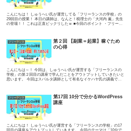
こんにちは！ しゅうへい氏が運営してる「フリーランスの学校」の
29回目の授業！ 本日の講師は、なんと！税理士の「大河内 薫」先生
の登場！！ これは正直ビックリしたｗ ■今回のポイント ・フリーラ
ンス vs 税金 ...
第２回 【副業＝起業】稼ぐため
フリーランス
の心得
こんにちは～！ 今回は、しゅうへい氏が運営する「フリーランスの
学校」の第２回目の講座で学んだことをアウトプットしていきたいと
思います。 今回はスパルタ講師として有名なイケハヤ氏の講義で
す。 イケハヤ...
第17回 10分で分かるWordPress
フリーランス
講座
こんにちは！ しゅうへい氏が運営する「フリーランスの学校」の17
回目の講座をアウトプットしていきます。 今回のテーマは「10分で