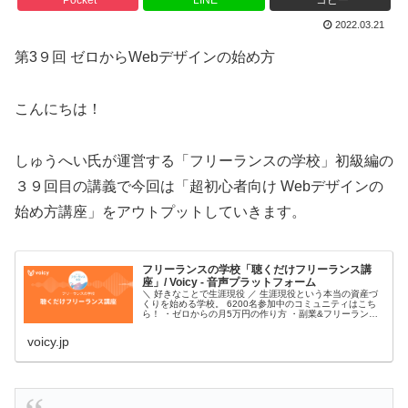
Pocket
LINE
コピー
2022.03.21
第3９回 ゼロからWebデザインの始め方
こんにちは！
しゅうへい氏が運営する「フリーランスの学校」初級編の
３９回目の講義で今回は「超初心者向け Webデザインの
始め方講座」をアウトプットしていきます。
フリーランスの学校「聴くだけフリーランス講
座」/ Voicy - 音声プラットフォーム
＼ 好きなことで生涯現役 ／ 生涯現役という本当の資産づ
くりを始める学校。 6200名参加中のコミュニティはこち
ら！ ・ゼロからの月5万円の作り方 ・副業&フリーランス
始め方 ・Webマーケティング、Webデザインのコツ ・
SNS、ブログ、アフィリエイト ・在宅ワーク、オンライン
voicy.jp
事務（秘書...