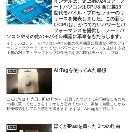
インテルは、史上初の24コア・ノ
IT
ートパソコン用CPUを含む第13
世代モバイル・プロセッサーのリ
リースを発表しました。この新し
いCPUは、かつてないパワーとパ
フォーマンスを提供し、ノートパ
ソコンやその他のモバイル機器に革命をもたらします。
インテルは、ノートパソコンやその他の携帯機器に最適な小型のフォ
ームファクターで、かつてないパワーとパフォーマンスを提供する史
上初の24コア・ラップトップCPUを含む第13世代モバイル・プロセ
ッサーを発表！ インテルは、史上初の24コア...
AirTagを使ってみた感想
Apple
こんにちは！ 先日、iPad Proを一式買ったついでにAirTagなるものも
一緒に買ってたことをすっかりと忘れてたので、家族に自慢しながら
動作確認をしてみた感想を書きます まずは、AirTagを手持ちの
iPhoneに登...
ぼくがiPadを買った３つの理由
Apple