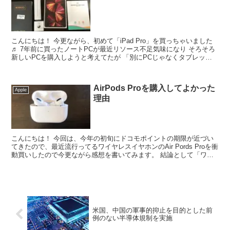
こんにちは！ 今更ながら、初めて「iPad Pro」を買っちゃいました
♬ 7年前に買ったノートPCが最近リソース不足気味になり そろそろ
新しいPCを購入しようと考えてたが 「別にPCじゃなくタブレット
でもいいんじゃね？」と思...
AirPods Proを購入してよかった
Apple
理由
こんにちは！ 今回は、今年の初旬にドコモポイントの期限が近づい
てきたので、最近流行ってるワイヤレスイヤホンのAir Pords Proを衝
動買いしたので今更ながら感想を書いてみます。 結論として「ワイ
ヤレスイヤホンで世界が変わっ...
米国、中国の軍事的抑止を目的とした前
例のない半導体規制を実施