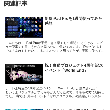
関連記事
新型iPad Proを1週間使ってみた
Apple
感想
こんにちは！ iPad Proが手元にきて早くも１週間！ そろそろ、レビ
ュー記事でも書こうかなと思ったので書いてみます。 iPadが来るま
では「あれもしたい、これもしたい」と思ってたが、実際に使ってみ
るとすごく満足してる。 ...
祝！白猫プロジェクト4周年 記念
ゲーム
イベント「World End」
いよいよ待望の4周年記念イベント「World End」が解禁された！！
というよりジュエルがすっからかんだったので、そちらの方に期待し
てた。 噂では3周年イベント「ゼロクロニクル」の続編という声が多
かったのでそうなんだろう？...