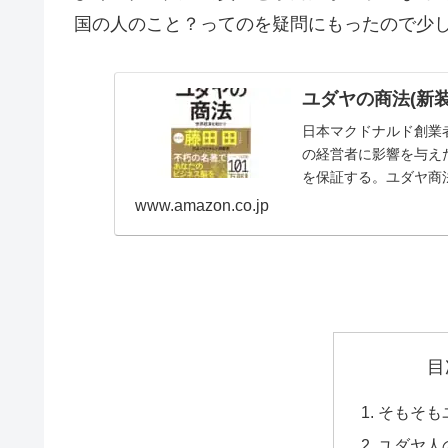
国の人のこと？ってのを疑問にもったので少
ユダヤの商法(新装版
日本マクドナルド創業者
の経営者に影響を与え
を保証する。ユダヤ商法
伝説のベストセラーが
www.amazon.co.jp
の答えは世界の巨富...
目
そもそも
ユダヤ人