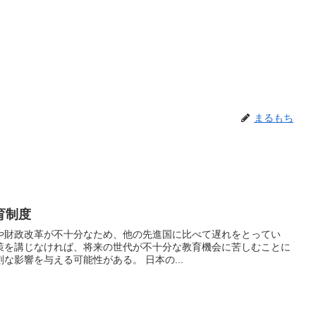
まるもち
育制度
や財政改革が不十分なため、他の先進国に比べて遅れをとってい
策を講じなければ、将来の世代が不十分な教育機会に苦しむことに
なり、社会と経済の両方に深刻な影響を与える可能性がある。 日本の...