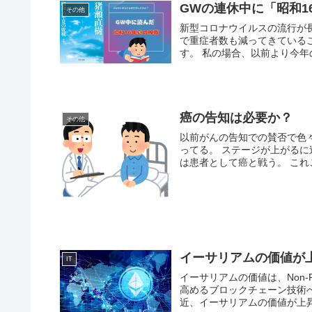
GWの連休中に「昭和1
その他
新型コロナウイルスの流行が
で重症者数も減ってきている
す。 私の場合、以前より今
癌の告知は必要か？
その他
以前がんの告知での賛否で色
ってる。 ステージが上がるに連れ医師だけの力ではどうにもならない。 医師は医師として患者
は患者として癌と戦う。 これ
イーサリアムの価値が
IT
イーサリアムの価値は、Non-F
高めるブロックチェーン技術へ
近、イーサリアムの価値が上昇