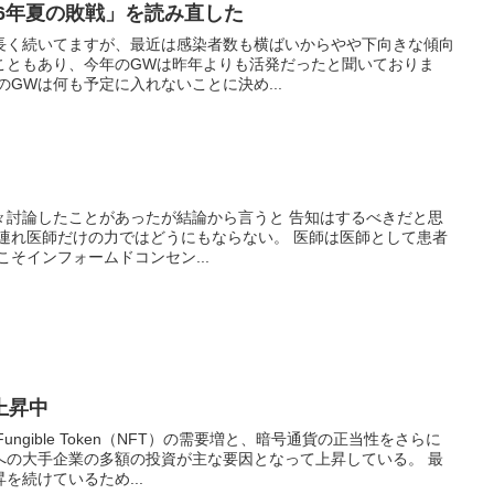
6年夏の敗戦」を読み直した
長く続いてますが、最近は感染者数も横ばいからやや下向きな傾向
こともあり、今年のGWは昨年よりも活発だったと聞いておりま
年のGWは何も予定に入れないことに決め...
々討論したことがあったが結論から言うと 告知はするべきだと思
こそインフォームドコンセン...
上昇中
ungible Token（NFT）の需要増と、暗号通貨の正当性をさらに
の大手企業の多額の投資が主な要因となって上昇している。 最
を続けているため...