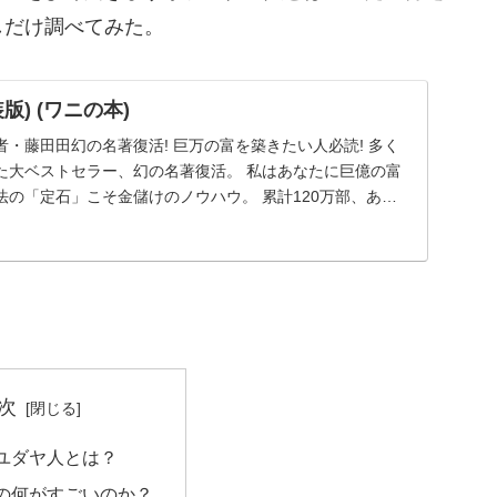
しだけ調べてみた。
) (ワニの本)
・藤田田幻の名著復活! 巨万の富を築きたい人必読! 多く
た大ベストセラー、幻の名著復活。 私はあなたに巨億の富
の「定石」こそ金儲けのノウハウ。 累計120万部、あの
今ここによみがえる。 どうすれば金持ちになれるのか。そ
次
ユダヤ人とは？
の何がすごいのか？